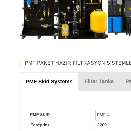
PMF PAKET HAZIR FILTRASYON SISTEMLE
Filter Tanks
P
PMF Skid Systems
PMF SKID
PMF-4
PMF SKID
PMF-4
Footprint
2200