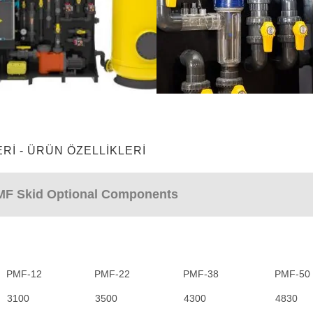
RI - ÜRÜN ÖZELLİKLERİ
MF Skid Optional Components
PMF-12
PMF-22
PMF-38
PMF-50
PMF-12
PMF-22
PMF-38
PMF-50
3100
3500
4300
4830