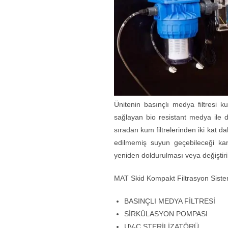
Ünitenin basınçlı medya filtresi 
sağlayan bio resistant medya ile 
sıradan kum filtrelerinden iki kat da
edilmemiş suyun geçebileceği kan
yeniden doldurulması veya değiştir
MAT Skid Kompakt Filtrasyon Sistem
BASINÇLI MEDYA FİLTRESİ
SİRKÜLASYON POMPASI
UV-C STERİLİZATÖRÜ