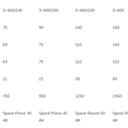
3~400/230
3~400/230
3~400/230
3~400
75
90
140
160
63
75
110
140
63
75
110
110
11
21
38
50
765
950
1250
1550
Speck Prime 30
Speck Prime 40
Speck Resort 50
Speck R
AK
AK
AK
AK