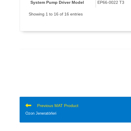
System Pump Driver Model
EP66-0022 T3
Showing 1 to 16 of 16 entries
OKUMAYA
Previous MAT Product
DEVAM
Ozon Jeneratörleri
EDIN