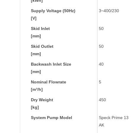
[kWh]
Supply Voltage (50Hz)
3~400/230
[V]
Skid Inlet
50
[mm]
Skid Outlet
50
[mm]
Backwash Inlet Size
40
[mm]
Nominal Flowrate
5
[m³/h]
Dry Weight
450
[kg]
System Pump Model
Speck Prime 13
AK