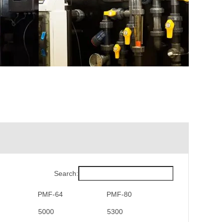
Search:
PMF-64
PMF-80
PMF-64
PMF-80
5000
5300