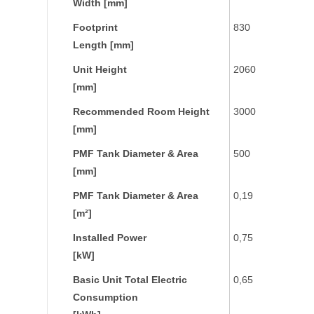
Width [mm]
Footprint
830
Length [mm]
Unit Height
2060
[mm]
Recommended Room Height
3000
[mm]
PMF Tank Diameter & Area
500
[mm]
PMF Tank Diameter & Area
0,19
[m²]
Installed Power
0,75
[kW]
Basic Unit Total Electric
0,65
Consumption